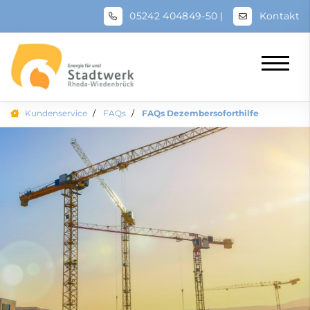
05242 404849-50
|
Kontakt
Kundenservice
FAQs
FAQs Dezembersoforthilfe