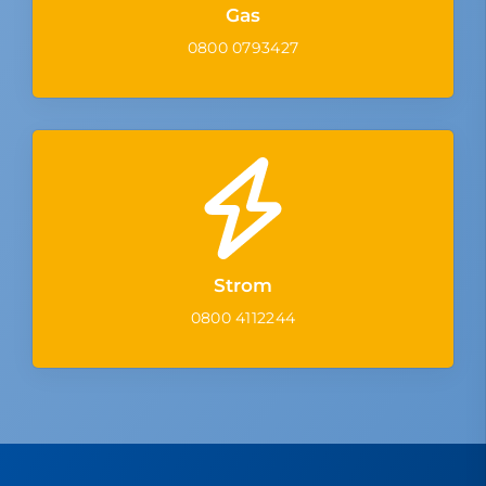
Gas
0800 0793427
Strom
0800 4112244