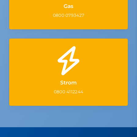
Gas
0800 0793427
Strom
0800 4112244