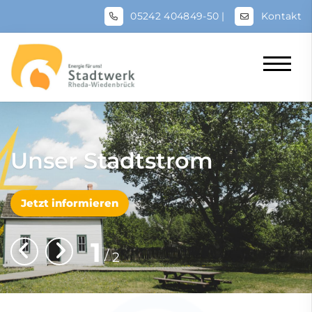
05242 404849-50
|
Kontakt
Unser Stadtstrom
Jetzt informieren
1
2